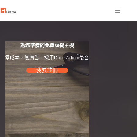
跳
至
主
要
內
容
為您準備的免費虛擬主機
零成本，無廣告，採用DirectAdmin後台
我要註冊