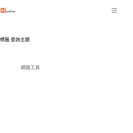
跳
至
主
要
內
容
標籤
查詢主題
網路工具