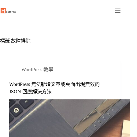
跳
至
主
要
內
容
標籤
故障排除
WordPress 教學
WordPress 無法新增文章或頁面出現無效的
JSON 回應解決方法